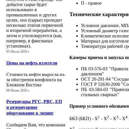
П - правое
добытое сырье будет
использовано в
Технические характери
промышленных и других
целях, оно (сырье) проходит
несколько этапов первичной
Условное давление, МПа 
и вторичной переработки, а
Условный диаметр газопр
затем и утилизируются (как,
Климатическое исполне
например, в факельных
Материал для изготовле
установках).
Температура рабочей сре
05 Июля 2026 г.
Камеры приема и запуска п
Цены на нефть взлетели
ПБ 03-576-03 "Правила
давлением"
Стоимость нефти выросла из-
ОСТ 26-291-94 "Сосуды
за обострения конфликта на
ГОСТ Р 52630-2006 "Со
Ближнем Востоке
ПБ 03-584-03 "Правила
08 Июня 2026 г.
стальных сварных"
Резервуары РГС, РВС, ЕП
Пример условного обозначе
и резервуарное
оборудование в лизинг
1
2
3
4
БКЗ (БКП) - Х
- Х
- Х
- Х
Сообщаем Вам, что компания
1