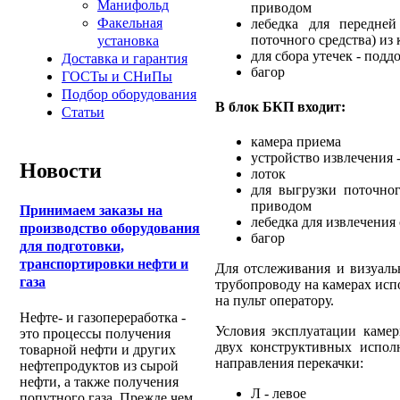
Манифольд
приводом
Факельная
лебедка для передней
поточного средства) из
установка
для сбора утечек - подд
Доставка и гарантия
багор
ГОСТы и СНиПы
Подбор оборудования
В блок БКП входит:
Статьи
камера приема
устройство извлечения -
Новости
лоток
для выгрузки поточно
приводом
Принимаем заказы на
лебедка для извлечения
производство оборудования
багор
для подготовки,
транспортировки нефти и
Для отслеживания и визуаль
газа
трубопроводу на камерах исп
на пульт оператору.
Нефте- и газопереработка -
Условия эксплуатации камер
это процессы получения
двух конструктивных испол
товарной нефти и других
направления перекачки:
нефтепродуктов из сырой
нефти, а также получения
Л - левое
попутного газа. Прежде чем