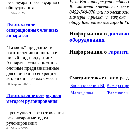
Если Вас интересует нефтега
резервуара и резервуарного
Вы можете связаться с мен
оборудования
8452-740-870
или по электрон
11 Мая 2025 г.
Камеры приема и запуска 
оборудования во все города Р
Изготовление
сепарационных блочных
Информация о
доставк
аппаратов
оборудования
"Газовик" предлагает к
Информация о
гаранти
изготовлению и поставке
новый вид продукции:
Аппараты сепарационные
блочные предназначенные
для очистки и сепарации
Смотрите также в этом разд
жидких и газовых смесей
10 Апреля 2025 г.
Блок гребенки БГ
Камера при
Манифольд
Факельная 
Изготовление резервуаров
методом рулонирования
Преимущества изготовления
резервуаров методом
рулонирования
01 Марта 2025 г.