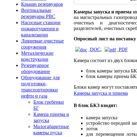
Крыши резервуаров
Вертикальные
Камеры запуска и приема
яв
резервуары РВС
на магистральных газопровод
Насосные станции
очистных и диагностичес
разделителей, очистных скре
пожаротушения и
канализации
Опросный лист на поставку
Ливневые очистные
сооружения
DOC
,
PDF
Металлические
конструкции
Камера состоит из двух блоко
Резервуарное
блок камеры запуска Б
оборудование
блок камеры приема Б
Оборудование для
подготовки,
Блоки камер могут поставлят
транспортировки
Камеры запуска и приема
нефти и газа
Блок гребенки
В блок БКЗ входит:
БГ
Камера приема и
камера запуска
запуска
устройство передней за
Малогабаритные
лоток
камеры пуска
для перемещения лотк