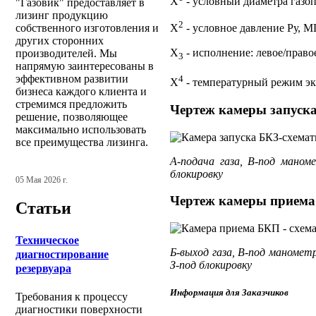
Х
- условный диаметра газо
"Газовик" предоставляет в
лизинг продукцию
2
собственного изготовления и
Х
- условное давление Ру, М
других сторонних
Х
- исполнение: левое/право
производителей. Мы
3
напрямую заинтересованы в
эффективном развитии
4
Х
- температурный режим экс
бизнеса каждого клиента и
стремимся предложить
Чертеж камеры запуск
решение, позволяющее
максимально использовать
все преимущества лизинга.
А-подача газа, В-под маноме
блокировку
05 Мая 2026 г.
Чертеж камеры прием
Статьи
Техническое
Б-выход газа, В-под манометр
диагностирование
З-под блокировку
резервуара
Информация для Заказчиков
Требования к процессу
диагностики поверхности