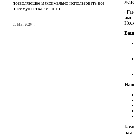
мен
позволяющее максимально использовать все
преимущества лизинга.
«Газ
име
Неск
05 Мая 2026 г.
Ваш
Наш
Ком
нами