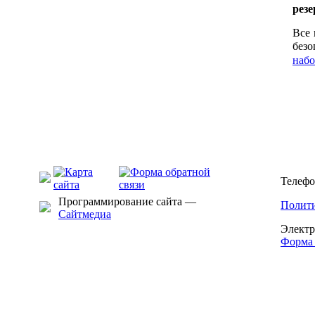
резе
Все 
безо
набо
Телефо
Программирование сайта —
Полити
Сайтмедиа
Электр
Форма 