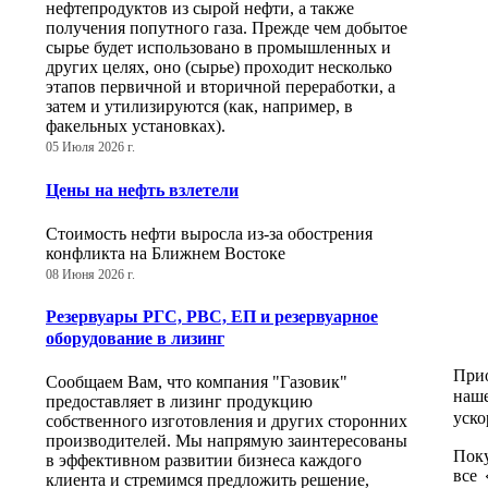
нефтепродуктов из сырой нефти, а также
получения попутного газа. Прежде чем добытое
сырье будет использовано в промышленных и
других целях, оно (сырье) проходит несколько
этапов первичной и вторичной переработки, а
затем и утилизируются (как, например, в
факельных установках).
05 Июля 2026 г.
Цены на нефть взлетели
Стоимость нефти выросла из-за обострения
конфликта на Ближнем Востоке
08 Июня 2026 г.
Резервуары РГС, РВС, ЕП и резервуарное
оборудование в лизинг
Прио
Сообщаем Вам, что компания "Газовик"
наш
предоставляет в лизинг продукцию
уско
собственного изготовления и других сторонних
производителей. Мы напрямую заинтересованы
Поку
в эффективном развитии бизнеса каждого
все 
клиента и стремимся предложить решение,