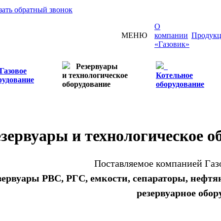
зать обратный звонок
О
МЕНЮ
компании
Продукц
«Газовик»
Резервуары
Газовое
и технологическое
Котельное
рудование
оборудование
оборудование
зервуары и технологическое о
Поставляемое компанией Газ
зервуары РВС, РГС, емкости, сепараторы, нефтя
резервуарное обор