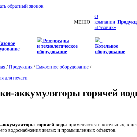
зать обратный звонок
О
МЕНЮ
компании
Продукц
«Газовик»
Резервуары
Газовое
и технологическое
Котельное
удование
оборудование
оборудование
ная
/
Продукция
/
Емкостное оборудование
/
ия для печати
ки-аккумуляторы горячей во
-аккумуляторы горячей воды
применяются в котельных, в це
чего водоснабжения жилых и промышленных объектов.