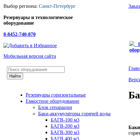
Выбор региона:
Санкт-Петербург
Зака
Резервуары и технологическое
оборудование
8-8452-740-870
обор
Мобильная версия сайта
Глав
Верс
Ба
Резервуары горизонтальные
Емкостное оборудование
Блок сепарации
Баки-аккумуляторы горячей воды
БАГВ-100 м3
БАГВ-200 м3
Баки
БАГВ-300 м3
горя
БАГВ 400 м3