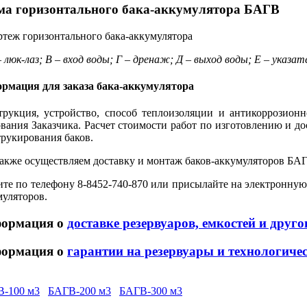
ма горизонтального бака-аккумулятора БАГВ
– люк-лаз; В – вход воды; Г – дренаж; Д – выход воды; Е – указат
рмация для заказа бака-аккумулятора
трукция, устройство, способ теплоизоляции и антикоррозион
ования Заказчика. Расчет стоимости работ по изготовлению и до
трукирования баков.
акже осуществляем доставку и монтаж баков-аккумуляторов БАГ
те по телефону 8-8452-740-870 или присылайте на электронную п
муляторов.
ормация о
доставке резервуаров, емкостей и друг
ормация о
гарантии на резервуары и технологиче
-100 м3
БАГВ-200 м3
БАГВ-300 м3