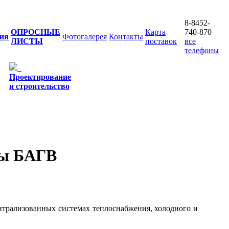
8-8452-
ОПРОСНЫЕ
Карта
740-870
ия
Фотогалерея
Контакты
ЛИСТЫ
поставок
все
телефоны
Проектирование
и строительство
ды БАГВ
нтрализованных системах теплоснабжения, холодного и