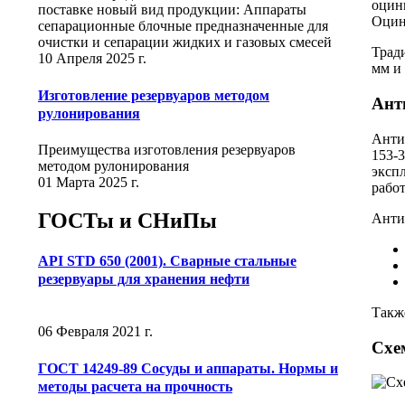
оцин
поставке новый вид продукции: Аппараты
Оцин
сепарационные блочные предназначенные для
очистки и сепарации жидких и газовых смесей
Трад
10 Апреля 2025 г.
мм и
Изготовление резервуаров методом
Ант
рулонирования
Анти
Преимущества изготовления резервуаров
153-
методом рулонирования
эксп
01 Марта 2025 г.
работ
ГОСТы и СНиПы
Анти
API STD 650 (2001). Сварные стальные
резервуары для хранения нефти
Такж
06 Февраля 2021 г.
Схе
ГОСТ 14249-89 Сосуды и аппараты. Нормы и
методы расчета на прочность