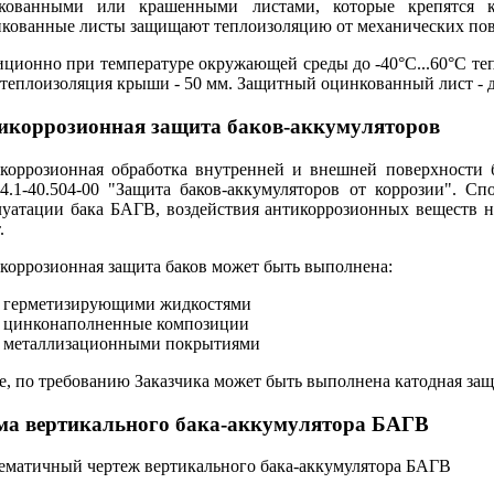
кованными или крашенными листами, которые крепятся 
кованные листы защищают теплоизоляцию от механических пов
иционно при температуре окружающей среды до -40°С...60°С те
 теплоизоляция крыши - 50 мм. Защитный оцинкованный лист - д
икоррозионная защита баков-аккумуляторов
коррозионная обработка внутренней и внешней поверхности б
34.1-40.504-00 "Защита баков-аккумуляторов от коррозии". С
луатации бака БАГВ, воздействия антикоррозионных веществ н
.
коррозионная защита баков может быть выполнена:
герметизирующими жидкостями
цинконаполненные композиции
металлизационными покрытиями
е, по требованию Заказчика может быть выполнена катодная защ
ма вертикального бака-аккумулятора БАГВ