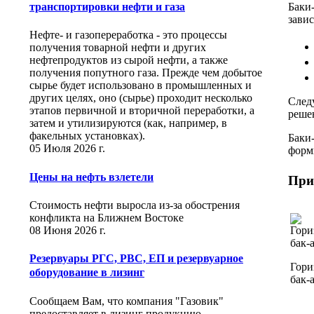
транспортировки нефти и газа
Баки
завис
Нефте- и газопереработка - это процессы
получения товарной нефти и других
нефтепродуктов из сырой нефти, а также
получения попутного газа. Прежде чем добытое
сырье будет использовано в промышленных и
других целях, оно (сырье) проходит несколько
След
этапов первичной и вторичной переработки, а
реше
затем и утилизируются (как, например, в
факельных установках).
Баки
05 Июля 2026 г.
формы
Цены на нефть взлетели
При
Стоимость нефти выросла из-за обострения
конфликта на Ближнем Востоке
08 Июня 2026 г.
Резервуары РГС, РВС, ЕП и резервуарное
Гори
оборудование в лизинг
бак-
Сообщаем Вам, что компания "Газовик"
предоставляет в лизинг продукцию