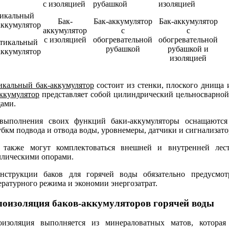
Бак-
Бак-аккумулятор
Бак-аккумулятор
аккумулятор
с
с
с изоляцией
обогревательной
обогревательной
тикальный
рубашкой
рубашкой и
аккумулятор
изоляцией
икальный бак-аккумулятор
состоит из стенки, плоского днища
аккумулятор
представляет собой цилиндрический цельносварной
ами.
выполнения своих функций баки-аккумуляторы оснащаются
бкм подвода и отвода воды, уровнемеры, датчики и сигнализато
 также могут комплектоваться внешней и внутренней лес
ллическими опорами.
нструкции баков для горячей воды обязательно предусмо
ературного режима и экономии энергозатрат.
лоизоляция баков-аккумуляторов горячей воды
оизоляция выполняется из минераловатных матов, которая