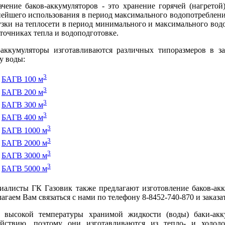
ачение баков-аккумуляторов - это хранение горячей (нагрето
нейшего использования в период максимального водопотреблени
узки на теплосети в период минимального и максимального водо
точниках тепла и водоподготовке.
-аккумуляторы изготавливаются различных типоразмеров в з
у воды:
3
БАГВ 100 м
3
БАГВ 200 м
3
БАГВ 300 м
3
БАГВ 400 м
3
БАГВ 1000 м
3
БАГВ 2000 м
3
БАГВ 3000 м
3
БАГВ 5000 м
иалисты ГК Газовик также предлагают изготовление баков-акк
агаем Вам связаться с нами по телефону 8-8452-740-870 и заказа
а высокой температуры хранимой жидкости (воды) баки-ак
ействию, поэтому они изготавливаются из тепло- и холод