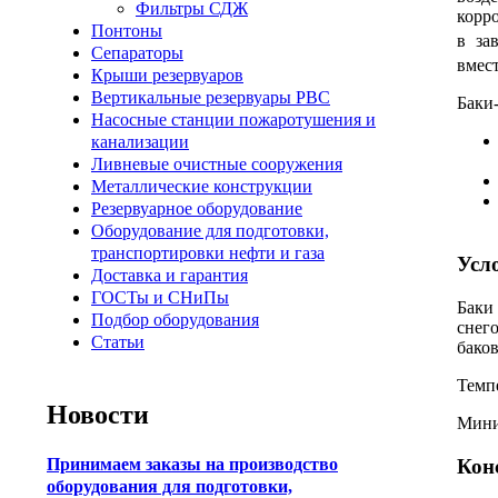
Фильтры СДЖ
корр
Понтоны
в за
Сепараторы
вмес
Крыши резервуаров
Вертикальные резервуары РВС
Баки
Насосные станции пожаротушения и
канализации
Ливневые очистные сооружения
Металлические конструкции
Резервуарное оборудование
Оборудование для подготовки,
транспортировки нефти и газа
Усл
Доставка и гарантия
ГОСТы и СНиПы
Баки
Подбор оборудования
снег
Статьи
баков
Темп
Новости
Мини
Кон
Принимаем заказы на производство
оборудования для подготовки,