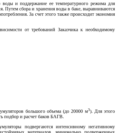
й) воды и поддержание ее температурного режима для
я. Путем сбора и хранения воды в баке, выравниваются
потребления. За счет этого также происходит экономия
ависимости от требований Заказчика к необходимому
3
умуляторов большого объема (до 20000 м
). Для этого
ть подбор и расчет баков БАГВ.
кумуляторы подвергаются интенсивному негативному
оустойчивых материалов, минимально подверженных