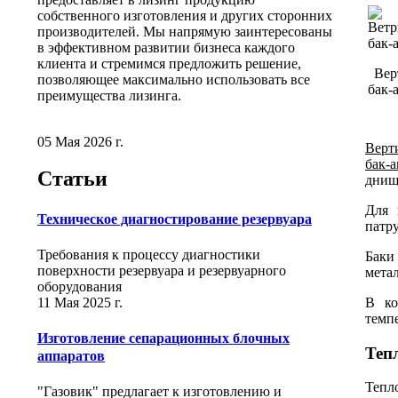
собственного изготовления и других сторонних
производителей. Мы напрямую заинтересованы
в эффективном развитии бизнеса каждого
клиента и стремимся предложить решение,
Вер
позволяющее максимально использовать все
бак-
преимущества лизинга.
05 Мая 2026 г.
Верт
бак-
Статьи
днищ
Для 
Техническое диагностирование резервуара
патру
Требования к процессу диагностики
Баки
поверхности резервуара и резервуарного
мета
оборудования
11 Мая 2025 г.
В ко
темп
Изготовление сепарационных блочных
Теп
аппаратов
Тепл
"Газовик" предлагает к изготовлению и