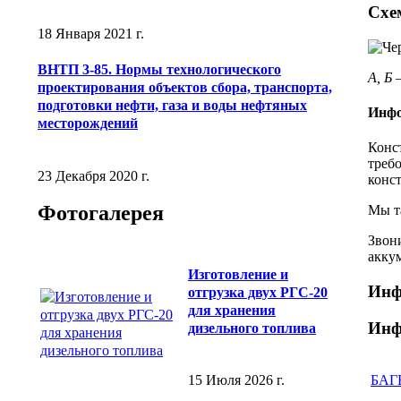
Схе
18 Января 2021 г.
ВНТП 3-85. Нормы технологического
А, Б 
проектирования объектов сбора, транспорта,
подготовки нефти, газа и воды нефтяных
Инфо
месторождений
Конс
треб
23 Декабря 2020 г.
конс
Фотогалерея
Мы т
Звони
акку
Изготовление и
Инф
отгрузка двух РГС-20
для хранения
Инф
дизельного топлива
15 Июля 2026 г.
БАГВ