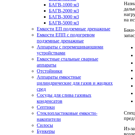
Назн
БАГВ-1000 м3
даль
БАГВ-2000 м3
нагр
БАГВ-3000 м3
на ис
БАГВ-5000 м3
Емкости ЕП подземные дренажные
Баки
Емкости ЕПП с подогревом
запас
подземные дренажные
Аппараты с перемешивающими
устройствами
Емкостные стальные сварные
аппараты
Отстойники
Аппараты емкостные
цилиндрические для газов и жидких
сред
Сосуды для слива газовых
конденсатов
Септики
Спец
Стеклопластиковые емкости-
предл
накопители
Силосы
Из-з
Бункеры
возд