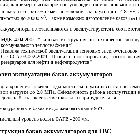
озии, например, высокопрочной углеродистой и легированной с
висимости от объема бака и условий эксплуатации: 4-8 мм 
3
тимостью до 20000 м
. Также возможно изготовление баков БАГ
-аккумуляторы изготавливаются и эксплуатируются в соответств
МДК 4-04.2002. "Типовая инструкция по технической эксплу
коммунального теплоснабжения"
Правила технической эксплуатации тепловых энергоустановок
СТО-СА-03-002-2009 "Правила проектирования, изготовлени
резервуаров для нефти и нефтепродуктов"
овия эксплуатации баков-аккумуляторов
 для хранения горячей воды могут эксплуатироваться при темп
овой нагрузке до 2,0 МПа. Сейсмичность района эксплуатации н
 должна быть как естественная, так и принудительная.
ература воды в баках не должна быть выше 95°С.
мальный уровень воды в БАГВ - 200 мм.
струкция баков-аккумуляторов для ГВС