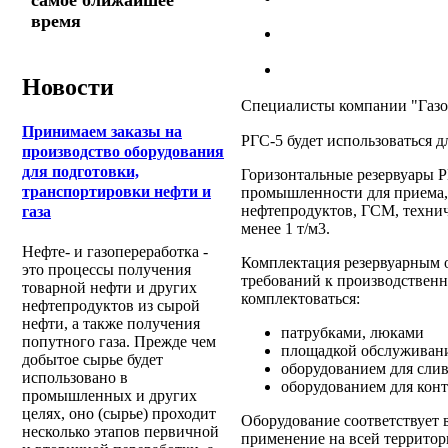
самое ближайшее
время
Новости
Специалисты компании "Газо
Принимаем заказы на
РГС-5 будет использоваться д
производство оборудования
для подготовки,
Горизонтальные резервуары 
транспортировки нефти и
промышленности для приема,
нефтепродуктов, ГСМ, технич
газа
менее 1 т/м3.
Нефте- и газопереработка -
Комплектация резервуарным о
это процессы получения
требований к производственн
товарной нефти и других
комплектоваться:
нефтепродуктов из сырой
нефти, а также получения
патрубками, люками
попутного газа. Прежде чем
площадкой обслуживани
добытое сырье будет
оборудованием для сли
использовано в
оборудованием для контр
промышленных и других
целях, оно (сырье) проходит
Оборудование соответствует в
несколько этапов первичной
применение на всей территор