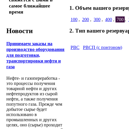
самое ближайшее
1. Объем вашего резерв
время
100
,
200
,
300
,
400
,
700
,
Новости
2. Тип вашего резервуа
Принимаем заказы на
РВС
РВСП (с понтоном)
производство оборудования
для подготовки,
транспортировки нефти и
газа
Нефте- и газопереработка -
это процессы получения
товарной нефти и других
нефтепродуктов из сырой
нефти, а также получения
попутного газа. Прежде чем
добытое сырье будет
использовано в
промышленных и других
целях, оно (сырье) проходит