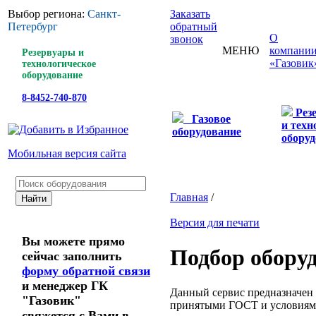
Выбор региона:
Санкт-
Заказать
Петербург
обратный
О
звонок
МЕНЮ
компани
Резервуары и
«Газовик
технологическое
оборудование
8-8452-740-870
Рез
Газовое
и техн
оборудование
оборуд
Мобильная версия сайта
Главная
/
Версия для печати
Вы можете прямо
Подбор обору
сейчас заполнить
форму обратной связи
и менеджер ГК
Данный сервис предназначен 
"Газовик"
принятыми ГОСТ и условиям
свяжется с Вами в