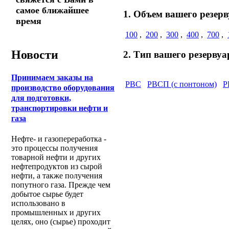
самое ближайшее
1. Объем вашего резерв
время
100
,
200
,
300
,
400
,
700
,
Новости
2. Тип вашего резервуа
Принимаем заказы на
РВС
РВСП (с понтоном)
Р
производство оборудования
для подготовки,
транспортировки нефти и
газа
Нефте- и газопереработка -
это процессы получения
товарной нефти и других
нефтепродуктов из сырой
нефти, а также получения
попутного газа. Прежде чем
добытое сырье будет
использовано в
промышленных и других
целях, оно (сырье) проходит