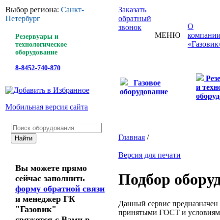
Выбор региона:
Санкт-
Заказать
Петербург
обратный
О
звонок
МЕНЮ
компани
Резервуары и
«Газовик
технологическое
оборудование
8-8452-740-870
Рез
Газовое
и техн
оборудование
оборуд
Мобильная версия сайта
Главная
/
Версия для печати
Вы можете прямо
Подбор обору
сейчас заполнить
форму обратной связи
и менеджер ГК
Данный сервис предназначен 
"Газовик"
принятыми ГОСТ и условиям
свяжется с Вами в